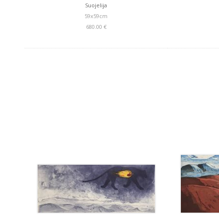
Suojelija
59x59cm
680.00 €