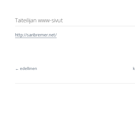
Taiteilijan www-sivut
http://saribremer.net/
← edellinen
k