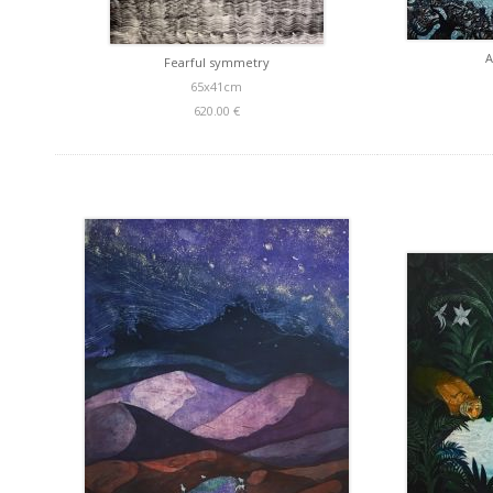
A
Fearful symmetry
65x41cm
620.00 €