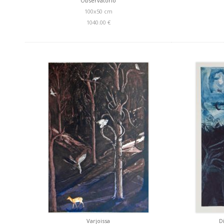
Observatorio
100x50 cm
1040.00 €
Varjoissa
D