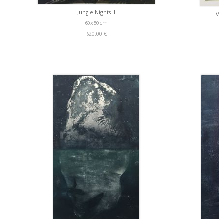
Jungle Nights II
V
60x50cm
620.00 €