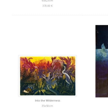
65x23cm
370.00 €
Into the Wilderness
35x50cm