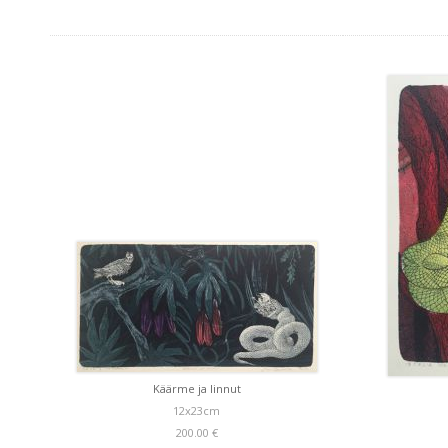
Käärme ja linnut
12x23cm
200.00 €