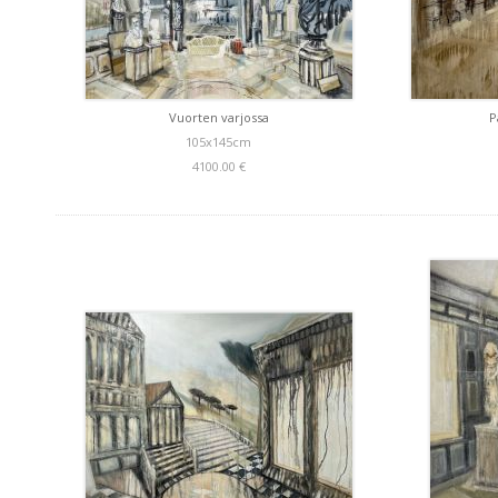
Vuorten varjossa
P
105x145cm
4100.00 €