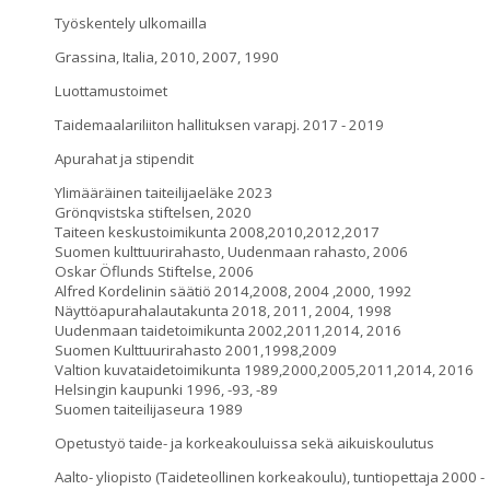
Työskentely ulkomailla
Grassina, Italia, 2010, 2007, 1990
Luottamustoimet
Taidemaalariliiton hallituksen varapj. 2017 - 2019
Apurahat ja stipendit
Ylimääräinen taiteilijaeläke 2023
Grönqvistska stiftelsen, 2020
Taiteen keskustoimikunta 2008,2010,2012,2017
Suomen kulttuurirahasto, Uudenmaan rahasto, 2006
Oskar Öflunds Stiftelse, 2006
Alfred Kordelinin säätiö 2014,2008, 2004 ,2000, 1992
Näyttöapurahalautakunta 2018, 2011, 2004, 1998
Uudenmaan taidetoimikunta 2002,2011,2014, 2016
Suomen Kulttuurirahasto 2001,1998,2009
Valtion kuvataidetoimikunta 1989,2000,2005,2011,2014, 2016
Helsingin kaupunki 1996, -93, -89
Suomen taiteilijaseura 1989
Opetustyö taide- ja korkeakouluissa sekä aikuiskoulutus
Aalto- yliopisto (Taideteollinen korkeakoulu), tuntiopettaja 2000 -