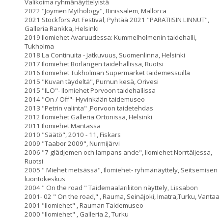
Valikoima ryhmänäyttelyistä
2022 "Joymen Mythology", Binissalem, Mallorca
2021 Stockfors Art Festival, Pyhtää 2021 "PARATIISIN LINNUT",
Galleria Rankka, Helsinki
2019 Ilomiehet Avaruudessa: Kummelholmenin taidehalli,
Tukholma
2018 La Continuita - Jatkuvuus, Suomenlinna, Helsinki
2017 Ilomiehet Borlängen taidehallissa, Ruotsi
2016 Ilomiehet Tukholman Supermarket taidemessuilla
2015 "Kuvan täydeltä", Purnun kesä, Orivesi
2015 "ILO"- Ilomiehet Porvoon taidehallissa
2014 "On / Off"- Hyvinkään taidemuseo
2013 "Petrin valinta" ,Porvoon taidetehdas
2012 Ilomiehet Galleria Ortonissa, Helsinki
2011 Ilomiehet Mäntässä
2010 "Säätö", 2010 - 11, Fiskars
2009 "Taabor 2009", Nurmijärvi
2006 "7 glädjemen och lampans ande", Ilomiehet Norrtäljessa,
Ruotsi
2005 " Miehet metsässä", Ilomiehet- ryhmänäyttely, Seitsemisen
luontokeskus
2004 " On the road " Taidemaalariliiton näyttely, Lissabon
2001- 02 " On the road," , Rauma, Seinäjoki, Imatra,Turku, Vantaa
2001 "Ilomiehet" , Rauman Taidemuseo
2000 "Ilomiehet" , Galleria 2, Turku