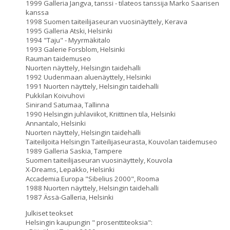
1999 Galleria Jangva, tanssi - tilateos tanssija Marko Saarisen
kanssa
1998 Suomen taiteilijaseuran vuosinäyttely, Kerava
1995 Galleria Atski, Helsinki
1994 "Taju" - Myyrmäkitalo
1993 Galerie Forsblom, Helsinki
Rauman taidemuseo
Nuorten näyttely, Helsingin taidehalli
1992 Uudenmaan aluenäyttely, Helsinki
1991 Nuorten näyttely, Helsingin taidehalli
Pukkilan Koivuhovi
Sinirand Satumaa, Tallinna
1990 Helsingin juhlaviikot, Kriittinen tila, Helsinki
Annantalo, Helsinki
Nuorten näyttely, Helsingin taidehalli
Taiteilijoita Helsingin Taiteilijaseurasta, Kouvolan taidemuseo
1989 Galleria Saskia, Tampere
Suomen taiteilijaseuran vuosinäyttely, Kouvola
X-Dreams, Lepakko, Helsinki
Accademia Europa "Sibelius 2000", Rooma
1988 Nuorten näyttely, Helsingin taidehalli
1987 Ässä-Galleria, Helsinki
Julkiset teokset
Helsingin kaupungin " prosenttiteoksia":