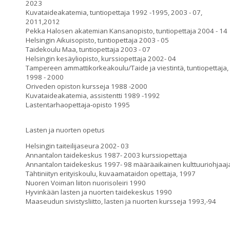
2023
Kuvataideakatemia, tuntiopettaja 1992 -1995, 2003 - 07,
2011,2012
Pekka Halosen akatemian Kansanopisto, tuntiopettaja 2004 - 14
Helsingin Aikuisopisto, tuntiopettaja 2003 - 05
Taidekoulu Maa, tuntiopettaja 2003 - 07
Helsingin kesäyliopisto, kurssiopettaja 2002- 04
Tampereen ammattikorkeakoulu/Taide ja viestintä, tuntiopettaja,
1998 - 2000
Oriveden opiston kursseja 1988 -2000
Kuvataideakatemia, assistentti 1989 -1992
Lastentarhaopettaja-opisto 1995
Lasten ja nuorten opetus
Helsingin taiteilijaseura 2002- 03
Annantalon taidekeskus 1987- 2003 kurssiopettaja
Annantalon taidekeskus 1997- 98 määräaikainen kulttuuriohjaaj
Tähtiniityn erityiskoulu, kuvaamataidon opettaja, 1997
Nuoren Voiman liiton nuorisoleiri 1990
Hyvinkään lasten ja nuorten taidekeskus 1990
Maaseudun sivistysliitto, lasten ja nuorten kursseja 1993,-94