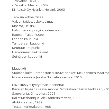
- Päiväkoti Toivo, 2009
- Päiväkoti Mestari, 2002
Kiinteistö Oy Nyyrikki, Helsinki 2003
Teoksia kokoelmissa
Valtion taideteoskokoelmat
Kiasma, Helsinki
Helsingin kaupungin taidemuseo
Rauman Taidemuseo
Espoon kaupunki
Tampereen kaupunki
Keuruun kaupunki
Harkonmäen kokoelmat
Seinäjoen kaupunki
Muut työt
Suomen kulttuurirahaston MYRSKY-hanke:" Mekaaninen Maailma
työpaja nuorille Jaakko Niemelän kanssa, 2010
Lavastustyöt työryhmän jäsenenä:
Kävelen hiljaa tuulessa, mobile Petri Kekonin tanssiteokseen, 20
Saurofonia, Q - teatteri, 2001
Ballet Mechanique, Aleksanterin teatteri, 1998
AHAA - teatteri, 1989
Teatterikorkeakoulu 1988