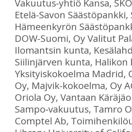
Vakuutus-yhtiö Kansa, SKO
Etelä-Savon Säästöpankki, 
Hämeenkyrön Säästöpankki
DOW-Suomi, Oy Valitut Pal
Ilomantsin kunta, Kesälah
Siilinjärven kunta, Halikon
Yksityiskokoelma Madrid
Oy, Majvik-kokoelma, Oy A
Oriola Oy, Vantaan Käräjäo
Sampo-vakuutus, Tamro O
Comptel Ab, Toimihenkilöu