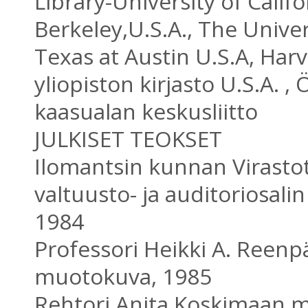
Library-University of Califo
Berkeley,U.S.A., The Univer
Texas at Austin U.S.A, Har
yliopiston kirjasto U.S.A. , Ö
kaasualan keskusliitto
JULKISET TEOKSET
Ilomantsin kunnan Virasto
valtuusto- ja auditoriosalin 
1984
Professori Heikki A. Reen
muotokuva, 1985
Rehtori Anita Koskimaan 