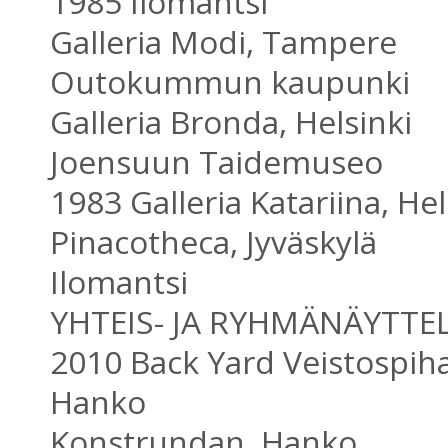
1985 Ilomantsi
Galleria Modi, Tampere
Outokummun kaupunki
Galleria Bronda, Helsinki
Joensuun Taidemuseo
1983 Galleria Katariina, Hel
Pinacotheca, Jyväskylä
Ilomantsi
YHTEIS- JA RYHMÄNÄYTTE
2010 Back Yard Veistospiha
Hanko
Konstrundan, Hanko