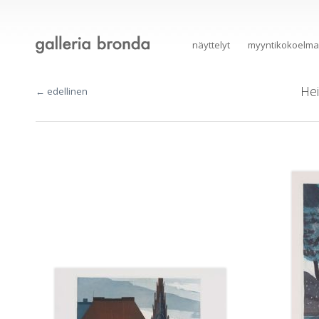
näyttelyt
myyntikokoelma
He
← edellinen