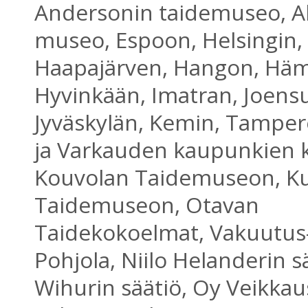
Andersonin taidemuseo, Al
museo, Espoon, Helsingin,
Haapajärven, Hangon, Häm
Hyvinkään, Imatran, Joens
Jyväskylän, Kemin, Tampe
ja Varkauden kaupunkien 
Kouvolan Taidemuseon, K
Taidemuseon, Otavan
Taidekokoelmat, Vakuutus
Pohjola, Niilo Helanderin s
Wihurin säätiö, Oy Veikkau