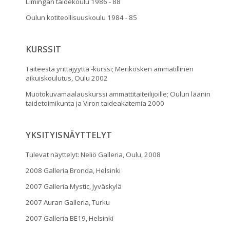
Limingan taidekoulu 1986 - 88
Oulun kotiteollisuuskoulu 1984 - 85
KURSSIT
Taiteesta yrittäjyyttä -kurssi; Merikosken ammatillinen
aikuiskoulutus, Oulu 2002
Muotokuvamaalauskurssi ammattitaiteilijoille; Oulun läänin
taidetoimikunta ja Viron taideakatemia 2000
YKSITYISNÄYTTELYT
Tulevat näyttelyt: Neliö Galleria, Oulu, 2008
2008 Galleria Bronda, Helsinki
2007 Galleria Mystic, Jyväskylä
2007 Auran Galleria, Turku
2007 Galleria BE19, Helsinki