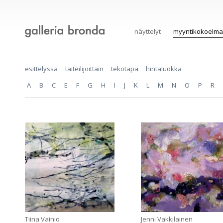
näyttelyt
myyntikokoelma
esittelyssä
taiteilijoittain
tekotapa
hintaluokka
A
B
C
E
F
G
H
I
J
K
L
M
N
O
P
R
Tiina Vainio
Jenni Vakkilainen