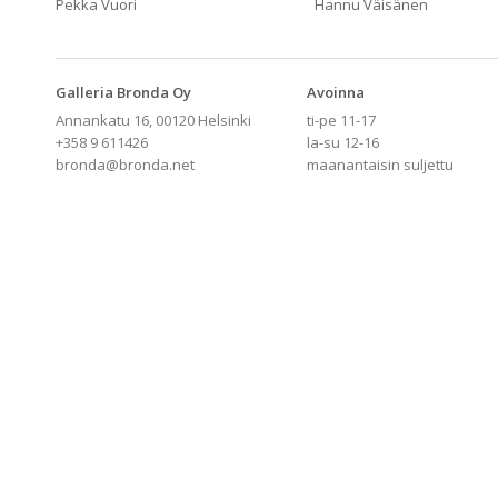
Pekka Vuori
Hannu Väisänen
Galleria Bronda Oy
Avoinna
Annankatu 16, 00120 Helsinki
ti-pe 11-17
+358 9 611426
la-su 12-16
bronda@bronda.net
maanantaisin suljettu