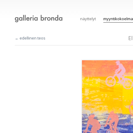
näyttelyt
myyntikokoelma
El
← edellinen teos