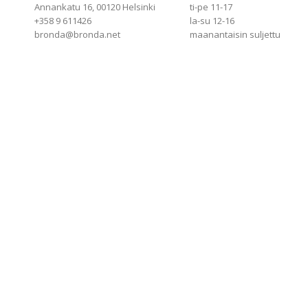
Annankatu 16, 00120 Helsinki
ti-pe 11-17
+358 9 611426
la-su 12-16
bronda@bronda.net
maanantaisin suljettu