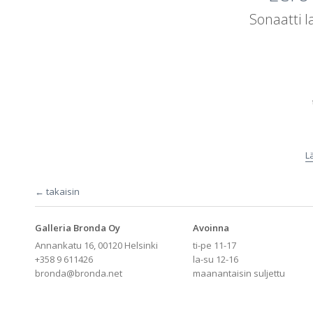
Sonaatti l
L
← takaisin
Galleria Bronda Oy
Avoinna
Annankatu 16, 00120 Helsinki
ti-pe 11-17
+358 9 611426
la-su 12-16
bronda@bronda.net
maanantaisin suljettu