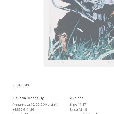
← takaisin
Galleria Bronda Oy
Avoinna
Annankatu 16, 00120 Helsinki
ti-pe 11-17
+358 9 611426
la-su 12-16