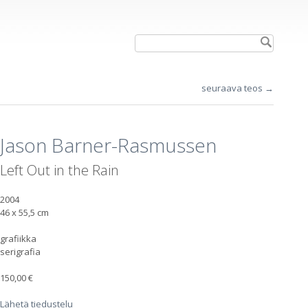
seuraava teos →
Jason Barner-Rasmussen
Left Out in the Rain
2004
46 x 55,5 cm
grafiikka
serigrafia
150,00 €
Lähetä tiedustelu