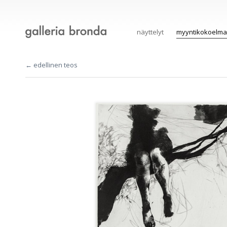
näyttelyt
myyntikokoelma
← edellinen teos