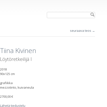
seuraava teos →
Tiina Kivinen
Löytöretkeilijä I
2018
90x125 cm
grafiikka
mezzotinto, kuivaneula
2700,00 €
Lähetä tiedustelu