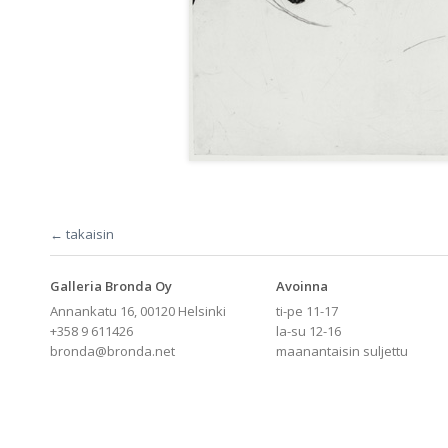
← takaisin
Galleria Bronda Oy
Avoinna
Annankatu 16, 00120 Helsinki
ti-pe 11-17
+358 9 611426
la-su 12-16
bronda@bronda.net
maanantaisin suljettu