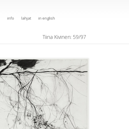
info
lahjat
in english
Tiina Kivinen
: 59/97