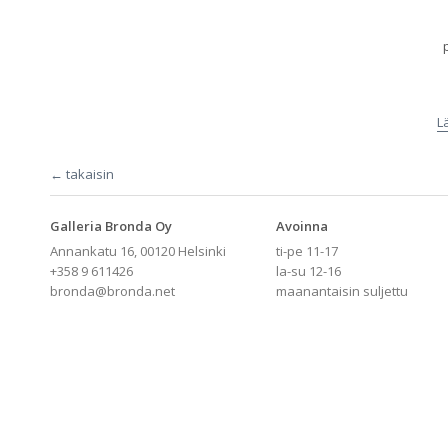
L
← takaisin
Galleria Bronda Oy
Avoinna
Annankatu 16, 00120 Helsinki
ti-pe 11-17
+358 9 611426
la-su 12-16
bronda@bronda.net
maanantaisin suljettu