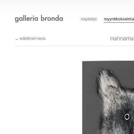
näyttelyt
myyntikokoelma
Hannamar
← edellinen teos