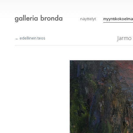
näyttelyt
myyntikokoelma
Jarmo
← edellinen teos