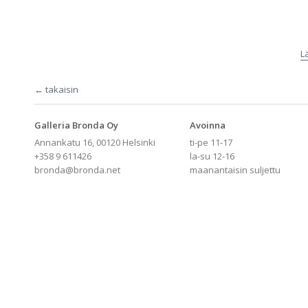
L
← takaisin
Galleria Bronda Oy
Avoinna
Annankatu 16, 00120 Helsinki
ti-pe 11-17
+358 9 611426
la-su 12-16
bronda@bronda.net
maanantaisin suljettu