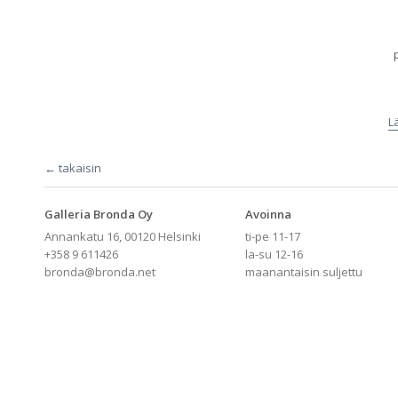
L
← takaisin
Galleria Bronda Oy
Avoinna
Annankatu 16, 00120 Helsinki
ti-pe 11-17
+358 9 611426
la-su 12-16
bronda@bronda.net
maanantaisin suljettu