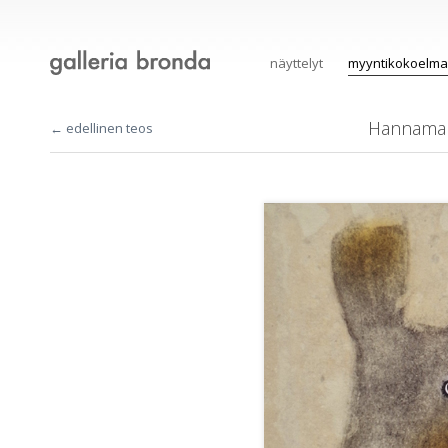
näyttelyt
myyntikokoelma
Hannamar
← edellinen teos