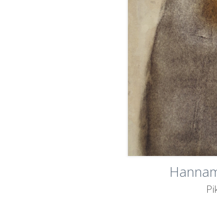
Hannama
Pi