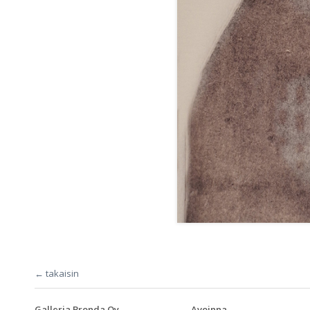
← takaisin
Galleria Bronda Oy
Avoinna