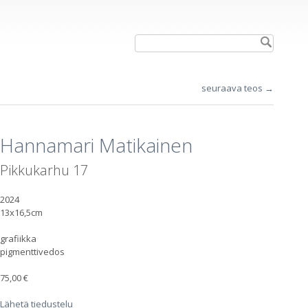
seuraava teos →
Hannamari Matikainen
Pikkukarhu 17
2024
13x16,5cm
grafiikka
pigmenttivedos
75,00 €
Lähetä tiedustelu