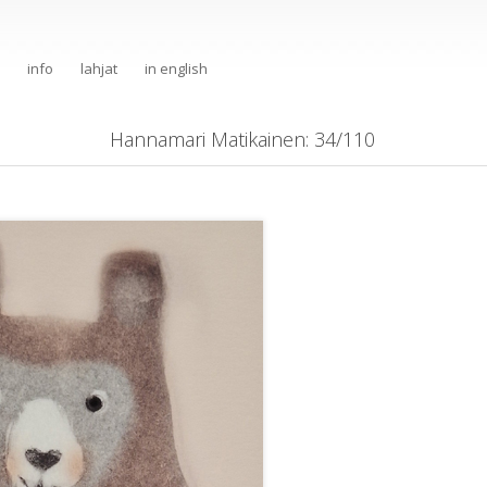
info
lahjat
in english
Hannamari Matikainen
: 34/110