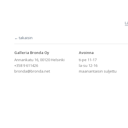
L
← takaisin
Galleria Bronda Oy
Avoinna
Annankatu 16, 00120 Helsinki
ti-pe 11-17
+358 9 611426
la-su 12-16
bronda@bronda.net
maanantaisin suljettu