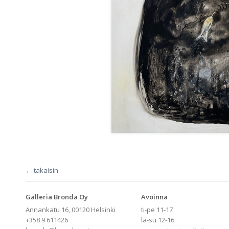
← takaisin
Galleria Bronda Oy
Avoinna
Annankatu 16, 00120 Helsinki
ti-pe 11-17
+358 9 611426
la-su 12-16