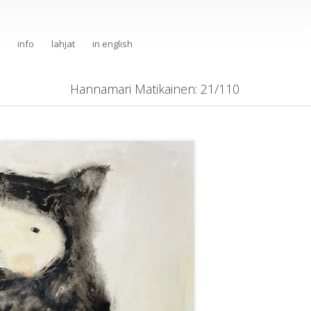
info
lahjat
in english
Hannamari Matikainen
: 21/110