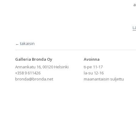
a
L
← takaisin
Galleria Bronda Oy
Avoinna
Annankatu 16, 00120 Helsinki
ti-pe 11-17
+358 9 611426
la-su 12-16
bronda@bronda.net
maanantaisin suljettu