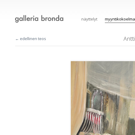
näyttelyt
myyntikokoelma
Antt
← edellinen teos