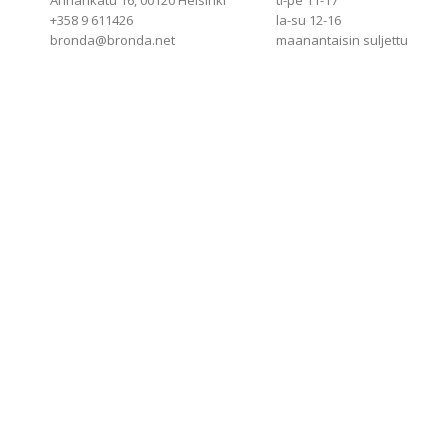
Annankatu 16, 00120 Helsinki
ti-pe 11-17
+358 9 611426
la-su 12-16
bronda@bronda.net
maanantaisin suljettu