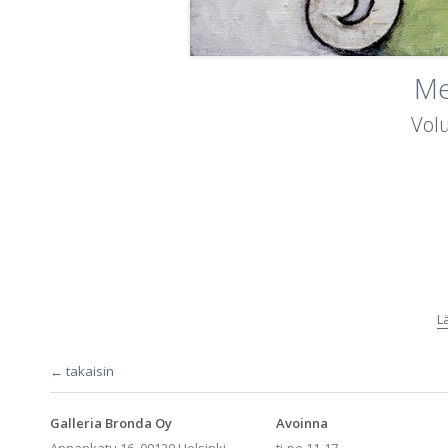
Me
Volu
L
← takaisin
Galleria Bronda Oy
Avoinna