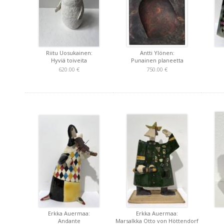
Riitu Uosukainen:
Antti Ylönen:
Hyviä toiveita
Punainen planeetta
620.00 €
750.00 €
Erkka Auermaa:
Erkka Auermaa:
Andante
Marsalkka Otto von Höttendorf