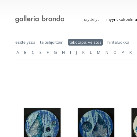
näyttelyt
myyntikokoelma
esittelyssä
taiteilijoittain
tekotapa: veistos
hintaluokka
A
B
C
E
F
G
H
I
J
K
L
M
N
O
P
R