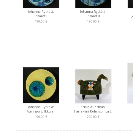
Johanna Rytkölä:
Johanna Rytkölä:
Pisarat I
Pisarat II
J
190.00 €
190.00 €
Johanna Rytkölä:
Erkka Auermaa:
Auringonpilkkuja I
Harlekiini Kolmisointu 2.
190.00 €
220.00 €