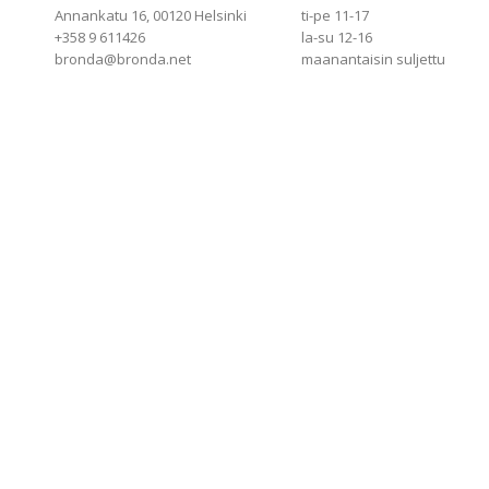
Annankatu 16, 00120 Helsinki
ti-pe 11-17
+358 9 611426
la-su 12-16
bronda@bronda.net
maanantaisin suljettu