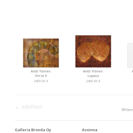
Antti Ylönen:
Antti Ylönen:
Verso II
Lupaus
2400.00 €
2400.00 €
← edelliset
99 teos
Galleria Bronda Oy
Avoinna