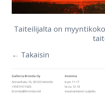
Taiteilijalta on myyntiko
tai
← Takaisin
Galleria Bronda Oy
Avoinna
Annankatu 16, 00120 Helsinki
ti-pe 11-17
+358 9 611426
la-su 12-16
bronda@bronda.net
maanantaisin suljettu