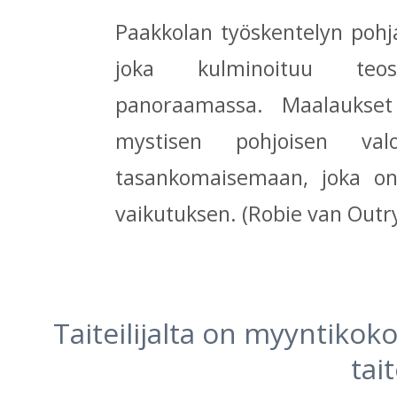
Paakkolan työskentelyn pohja
joka kulminoituu teost
panoraamassa. Maalaukset
mystisen pohjoisen valo
tasankomaisemaan, joka on 
vaikutuksen. (Robie van Outry
Taiteilijalta on myyntiko
tai