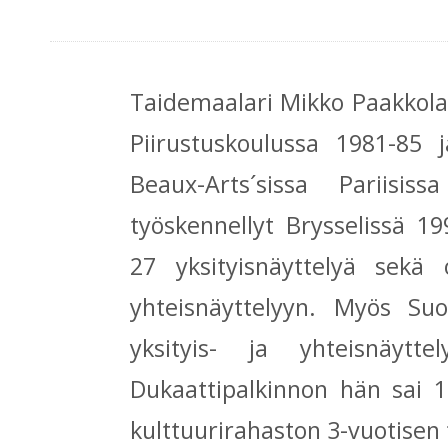
Taidemaalari Mikko Paakkola,
Piirustuskoulussa 1981-85 
Beaux-Arts´sissa Pariis
työskennellyt Brysselissä 1
27 yksityisnäyttelyä sekä 
yhteisnäyttelyyn. Myös S
yksityis- ja yhteisnäytte
Dukaattipalkinnon hän sai 
kulttuurirahaston 3-vuotisen