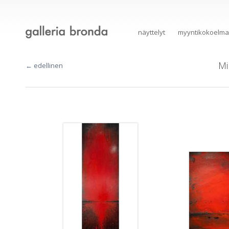
näyttelyt
myyntikokoelma
Mi
← edellinen