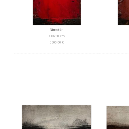
Nimetön
110x60 cm
3600.00 €