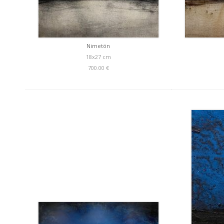
Nimetön
18x27 cm
700.00 €