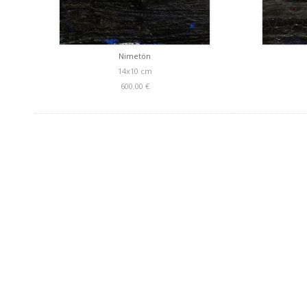
Nimetön
14x10 cm
600.00 €