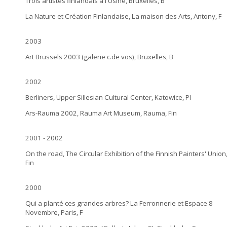
Trois artistes finlandais à l'Usine, Bruxelles, B
La Nature et Création Finlandaise, La maison des Arts, Antony, F
2003
Art Brussels 2003 (galerie c.de vos), Bruxelles, B
2002
Berliners, Upper Sillesian Cultural Center, Katowice, Pl
Ars-Rauma 2002, Rauma Art Museum, Rauma, Fin
2001 - 2002
On the road, The Circular Exhibition of the Finnish Painters' Union
Fin
2000
Qui a planté ces grandes arbres? La Ferronnerie et Espace 8
Novembre, Paris, F