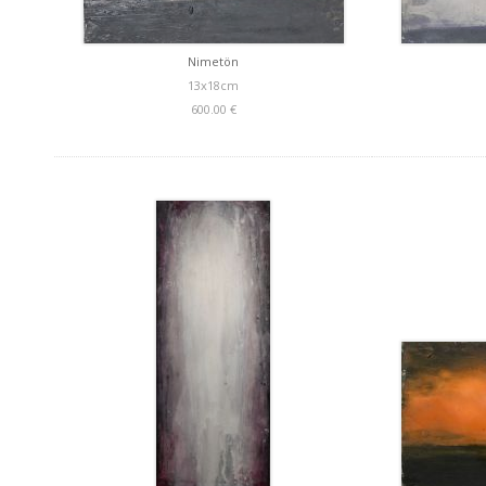
Nimetön
13x18cm
600.00 €