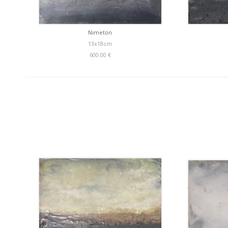
Nimetön
13x18cm
600.00 €