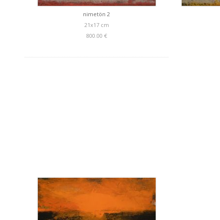
nimetön 2
21x17 cm
800.00 €