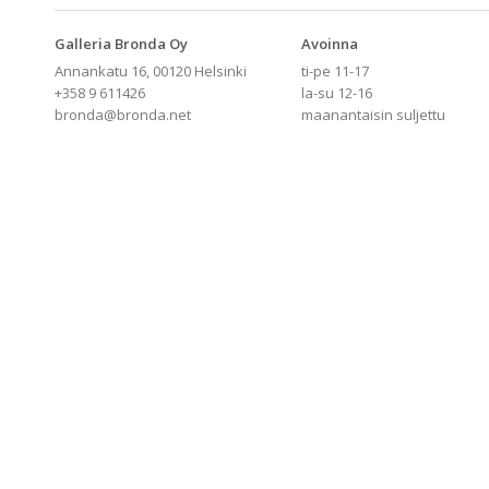
Galleria Bronda Oy
Avoinna
Annankatu 16, 00120 Helsinki
ti-pe 11-17
+358 9 611426
la-su 12-16
bronda@bronda.net
maanantaisin suljettu