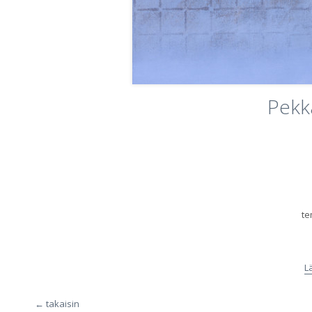
Pekk
te
L
← takaisin