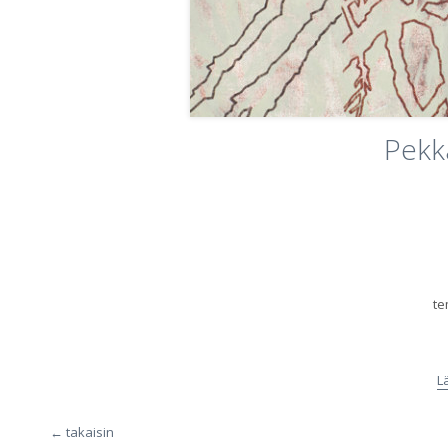
Pekk
te
L
← takaisin