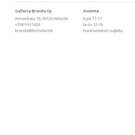
Galleria Bronda Oy
Avoinna
Annankatu 16, 00120 Helsinki
ti-pe 11-17
+358 9 611426
la-su 12-16
bronda@bronda.net
maanantaisin suljettu